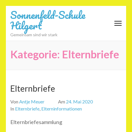
Zum
Sonnenfeld-Schule
Inhalt
Hilgert
springen
(Eingabetaste
Gemeinsam sind wir stark
drücken)
Kategorie:
Elternbriefe
Elternbriefe
Von
Antje Meuer
Am
24. Mai 2020
In
Elternbriefe
,
Elterninformationen
Elternbriefesammlung